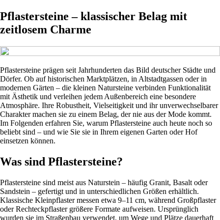
Pflastersteine – klassischer Belag mit
zeitlosem Charme
Pflastersteine prägen seit Jahrhunderten das Bild deutscher Städte und
Dörfer. Ob auf historischen Marktplätzen, in Altstadtgassen oder in
modernen Gärten – die kleinen Natursteine verbinden Funktionalität
mit Ästhetik und verleihen jedem Außenbereich eine besondere
Atmosphäre. Ihre Robustheit, Vielseitigkeit und ihr unverwechselbarer
Charakter machen sie zu einem Belag, der nie aus der Mode kommt.
Im Folgenden erfahren Sie, warum Pflastersteine auch heute noch so
beliebt sind – und wie Sie sie in Ihrem eigenen Garten oder Hof
einsetzen können.
Was sind Pflastersteine?
Pflastersteine sind meist aus Naturstein – häufig Granit, Basalt oder
Sandstein – gefertigt und in unterschiedlichen Größen erhältlich.
Klassische Kleinpflaster messen etwa 9–11 cm, während Großpflaster
oder Rechteckpflaster größere Formate aufweisen. Ursprünglich
wurden sie im Straßenbau verwendet, um Wege und Plätze dauerhaft