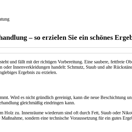
atung
handlung – so erzielen Sie ein schönes Erge
teht und fällt mit der richtigen Vorbereitung. Eine saubere, fettfreie O
n oder Innenverkleidungen handelt: Schmutz, Staub und alte Rückständ
nglebiges Ergebnis zu erzielen.
fnimmt. Wird es nicht gründlich gereinigt, kann die neue Beschichtung 
 Behandlung gleichmäßig eindringen kann.
Holz zu. Innenräume wiederum sind oft durch Fett, Staub oder Nikotin
che Maßnahme, sondern eine technische Voraussetzung für ein gutes Erge