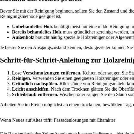
Bevor Sie mit der Reinigung beginnen, sollten Sie den Zustand und die 
Reinigungsmethode geeignet ist.
Unbehandeltes Holz
benötigt meist nur eine milde Reinigung un
Bereits behandeltes Holz
muss gründlicher gereinigt werden, in
Außenholz
braucht häufig spezielle Holzreiniger oder Algenent
Je besser Sie den Ausgangszustand kennen, desto gezielter können Si
Schritt-für-Schritt-Anleitung zur Holzrein
Lose Verschmutzungen entfernen.
Kehren oder saugen Sie Sta
Reinigen.
Verwenden Sie einen geeigneten Holzreiniger oder ei
Gründlich nachspülen.
Rückstände von Reinigungsmitteln könne
Leicht anschleifen.
Nach dem Trocknen glätten Sie die Oberfläc
Schleifstaub entfernen.
Wischen oder saugen Sie den Staub sorgf
Arbeiten Sie im Freien möglichst an einem trockenen, bewölkten Tag, d
Wenn Neues auf Altes trifft: Fassadenlösungen mit Charakter
Die Baustandards der Zukunft verlangen bessere Isolierung – bist du be