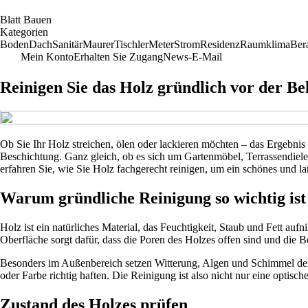
B
latt
B
auen
Kategorien
Boden
Dach
Sanitär
Maurer
Tischler
Meter
Strom
Residenz
Raumklima
Ber
Mein Konto
Erhalten Sie Zugang
News-E-Mail
Reinigen Sie das Holz gründlich vor der Be
Ob Sie Ihr Holz streichen, ölen oder lackieren möchten – das Ergebnis s
Beschichtung. Ganz gleich, ob es sich um Gartenmöbel, Terrassendiele
erfahren Sie, wie Sie Holz fachgerecht reinigen, um ein schönes und la
Warum gründliche Reinigung so wichtig ist
Holz ist ein natürliches Material, das Feuchtigkeit, Staub und Fett au
Oberfläche sorgt dafür, dass die Poren des Holzes offen sind und die
Besonders im Außenbereich setzen Witterung, Algen und Schimmel dem 
oder Farbe richtig haften. Die Reinigung ist also nicht nur eine optis
Zustand des Holzes prüfen