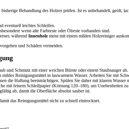
bisherige Behandlung des Holzes prüfen. Ist es unbehandelt, geölt, lac
d eventuell leichtes Schleifen.
sbesondere wenn alte Farbreste oder Ölreste vorhanden sind.
ferner, während
Innenholz
meist mit einem milden Holzreiniger ausko
e vorgehen und Schäden vermeiden.
igung
ub und Schmutz mit einer weichen Bürste oder einem Staubsauger ab.
n mildes Reinigungsmittel in lauwarmem Wasser. Arbeiten Sie mit Sch
n die Haftung beeinträchtigen. Spülen Sie daher mit klarem Wasser na
he mit feinem Schleifpapier (Körnung 120–180), um Unebenheiten zu e
ältig ab, damit die Oberfläche absolut sauber ist.
amit das Reinigungsmittel nicht zu schnell eintrocknet.
reit?