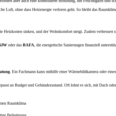
ordert aber auch eine kontrollierte Belüftung, um Feuchtigkeit und sc
e Luft, ohne dass Heizenergie verloren geht. So bleibt das Raumklim
Die Heizkosten sinken, und der Wohnkomfort steigt. Zudem verbessert s
KfW
oder das
BAFA
, die energetische Sanierungen finanziell unterst
atung
. Ein Fachmann kann mithilfe einer Wärmebildkamera oder eines
angepasst an Budget und Gebäudezustand. Oft lohnt es sich, mit Dach od
ehmen Raumklima
tige Belästigung