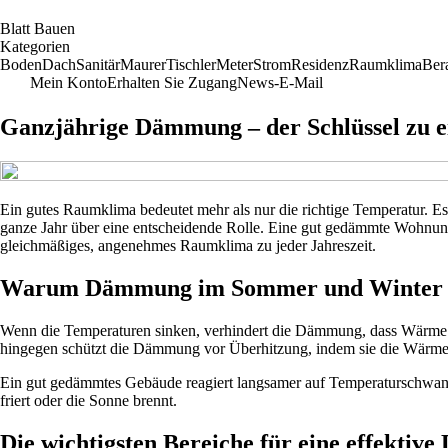
B
latt
B
auen
Kategorien
Boden
Dach
Sanitär
Maurer
Tischler
Meter
Strom
Residenz
Raumklima
Ber
Mein Konto
Erhalten Sie Zugang
News-E-Mail
Ganzjährige Dämmung – der Schlüssel zu 
Ein gutes Raumklima bedeutet mehr als nur die richtige Temperatur. E
ganze Jahr über eine entscheidende Rolle. Eine gut gedämmte Wohnun
gleichmäßiges, angenehmes Raumklima zu jeder Jahreszeit.
Warum Dämmung im Sommer und Winter wi
Wenn die Temperaturen sinken, verhindert die Dämmung, dass Wärme
hingegen schützt die Dämmung vor Überhitzung, indem sie die Wärme
Ein gut gedämmtes Gebäude reagiert langsamer auf Temperaturschwank
friert oder die Sonne brennt.
Die wichtigsten Bereiche für eine effekti